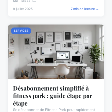
connaissan...
9 juillet 2025
7 min de lecture →
SERVICES
Désabonnement simplifié à
fitness park : guide étape par
étape
Se désabonner de Fitness Park peut rapidement