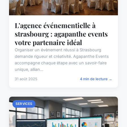
L'agence événementielle à
strasbourg : agapanthe events
votre partenaire idéal
Organiser un événement réussi à Strasbourg
demande rigueur et créativité. Agapanthe Events
accompagne chaque étape avec un savoir-faire
unique, allian...
31 août 2025
4 min de lecture →
SERVICES