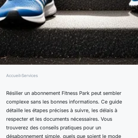
Accueil
›
Services
SERVICES
Résiliation fitness park :
Résilier un abonnement Fitness Park peut sembler
complexe sans les bonnes informations. Ce guide
étapes pour un
détaille les étapes précises à suivre, les délais à
désabonnement facile
respecter et les documents nécessaires. Vous
trouverez des conseils pratiques pour un
Lyana
•
29 mai 2025
•
5 min de lecture
désabonnement simple, quels que soient le mode