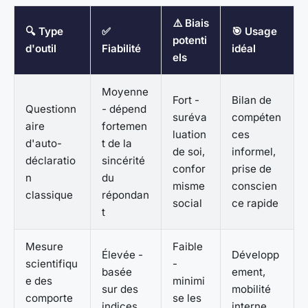
⚠️ Biais
🔍 Type
✅
🎯 Usage
potenti
d'outil
Fiabilité
idéal
els
Moyenne
Fort -
Bilan de
Questionn
- dépend
suréva
compéten
aire
fortemen
luation
ces
d'auto-
t de la
de soi,
informel,
déclaratio
sincérité
confor
prise de
n
du
misme
conscien
classique
répondan
social
ce rapide
t
Mesure
Faible
Élevée -
Développ
scientifiqu
-
basée
ement,
e des
minimi
sur des
mobilité
comporte
se les
indices
interne,