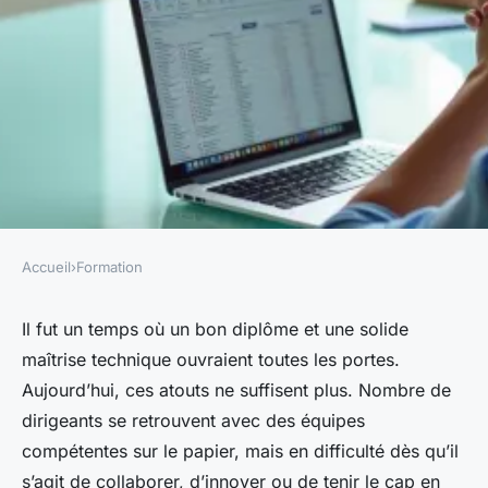
Accueil
›
Formation
FORMATION
Test soft skills pour formation
Il fut un temps où un bon diplôme et une solide
maîtrise technique ouvraient toutes les portes.
: évaluez efficacement vos
Aujourd’hui, ces atouts ne suffisent plus. Nombre de
talents
dirigeants se retrouvent avec des équipes
compétentes sur le papier, mais en difficulté dès qu’il
Tobie
•
22/05/2026 15:25
•
9 min de lecture
s’agit de collaborer, d’innover ou de tenir le cap en