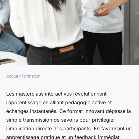
Accueil
›
Formation
FORMATION
Découvrez les avantages des
Les masterclass interactives révolutionnent
l’apprentissage en alliant pédagogie active et
masterclass interactives !
échanges instantanés. Ce format innovant dépasse la
simple transmission de savoirs pour privilégier
Lyana
•
17 février 2026
•
6 min de lecture
l’implication directe des participants. En favorisant un
apprentissage pratique et un feedback immédiat,