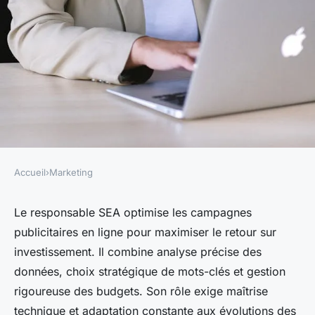
Accueil
›
Marketing
MARKETING
Responsable SEA : clés pour
Le responsable SEA optimise les campagnes
publicitaires en ligne pour maximiser le retour sur
optimiser vos campagnes
investissement. Il combine analyse précise des
digitales
données, choix stratégique de mots-clés et gestion
rigoureuse des budgets. Son rôle exige maîtrise
Lyana
•
16 juin 2025
•
4 min de lecture
technique et adaptation constante aux évolutions des